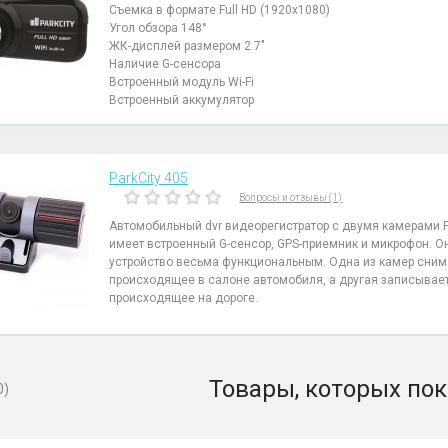
Съемка в формате Full HD (1920х1080)
Угол обзора 148°
ЖК-дисплей размером 2.7"
Наличие G-сенсора
Встроенный модуль Wi-Fi
Встроенный аккумулятор
ParkCity 405
Вопросы и отзывы (1)
Автомобильный dvr видеорегистратор с двумя камерами P
имеет встроенный G-сенсор, GPS-приемник и микрофон. О
устройство весьма функциональным. Одна из камер сним
происходящее в салоне автомобиля, а другая записывае
происходящее на дороге.
Товары, которых пок
0)