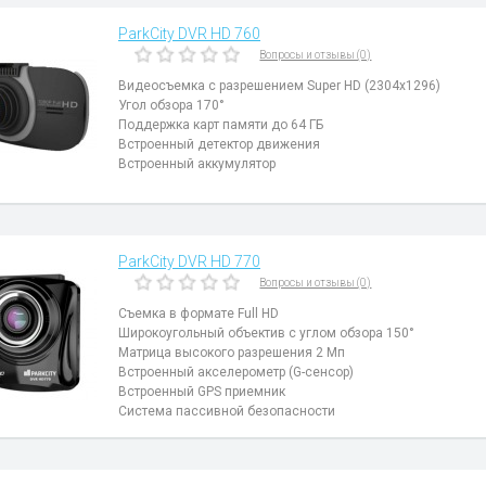
ParkCity DVR HD 760
Вопросы и отзывы (0)
Видеосъемка с разрешением Super HD (2304х1296)
Угол обзора 170°
Поддержка карт памяти до 64 ГБ
Встроенный детектор движения
Встроенный аккумулятор
ParkCity DVR HD 770
Вопросы и отзывы (0)
Съемка в формате Full HD
Широкоугольный объектив с углом обзора 150°
Матрица высокого разрешения 2 Мп
Встроенный акселерометр (G-сенсор)
Встроенный GPS приемник
Система пассивной безопасности