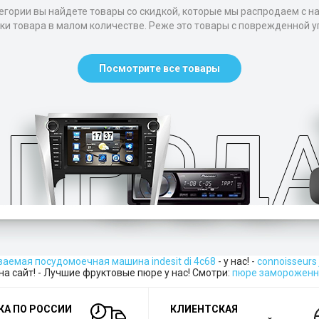
егории вы найдете товары со скидкой, которые мы распродаем с н
тки товара в малом количестве. Реже это товары с поврежденной уп
Посмотрите все товары
аемая посудомоечная машина indesit di 4c68
- у нас! -
connoisseurs
на сайт! - Лучшие фруктовые пюре у нас! Смотри:
пюре замороженн
КА ПО РОССИИ
КЛИЕНТСКАЯ