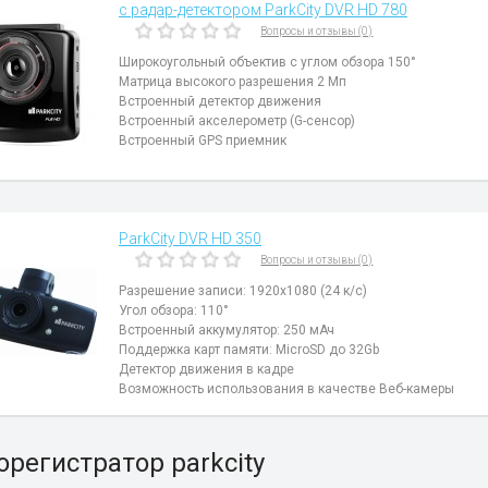
с радар-детектором ParkCity DVR HD 780
Вопросы и отзывы (0)
Широкоугольный объектив с углом обзора 150°
Матрица высокого разрешения 2 Мп
Встроенный детектор движения
Встроенный акселерометр (G-сенсор)
Встроенный GPS приемник
ParkCity DVR HD 350
Вопросы и отзывы (0)
Разрешение записи: 1920х1080 (24 к/с)
Угол обзора: 110°
Встроенный аккумулятор: 250 мАч
Поддержка карт памяти: MicroSD до 32Gb
Детектор движения в кадре
Возможность использования в качестве Веб-камеры
регистратор parkcity