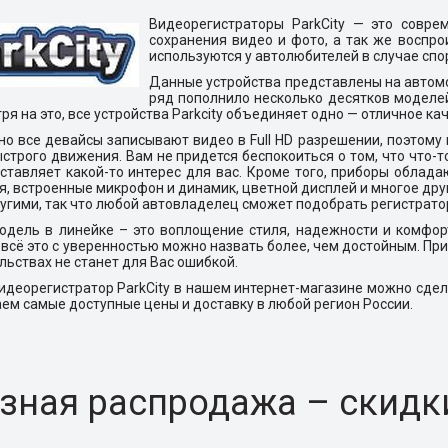
Видеорегистраторы ParkCity
— это совре
сохранения видео и фото, а так же воспр
используются у автолюбителей в случае спо
Данные устройства представлены на автомо
ряд пополнило несколько десятков моделей
тря на это, все устройства Parkcity объединяет одно — отличное ка
о все девайсы записывают видео в Full HD разрешении, поэтому 
строго движения. Вам не придется беспокоиться о том, что что-то
ставляет какой-то интерес для вас.
Кроме того, приборы облада
, встроенные микрофон и динамик, цветной дисплей и многое дру
угими, так что
любой автовладелец сможет подобрать регистратор 
дель в линейке – это воплощение стиля, надежности и комфорт
 всё это с уверенностью можно назвать более, чем достойным. Пр
льствах не станет для Вас ошибкой.
видеорегистратор
ParkCity
в нашем интернет-магазине можно сдел
ем самые доступные цены и доставку в любой регион России.
зная распродажа – скидк