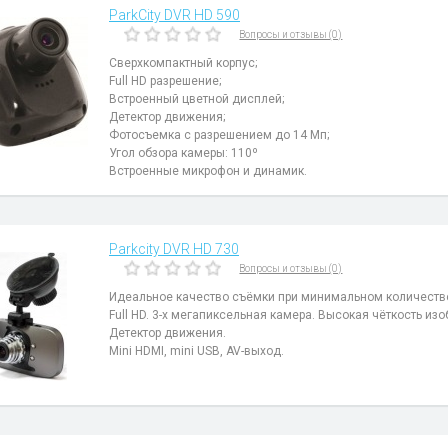
ParkCity DVR HD 590
Вопросы и отзывы (0)
Сверхкомпактный корпус;
Full HD разрешение;
Встроенный цветной дисплей;
Детектор движения;
Фотосъемка с разрешением до 14 Мп;
Угол обзора камеры: 110º
Встроенные микрофон и динамик.
Parkcity DVR HD 730
Вопросы и отзывы (0)
Идеальное качество съёмки при минимальном количестве
Full HD. 3-х мегапиксельная камера. Высокая чёткость из
Детектор движения.
Mini HDMI, mini USB, AV-выход.