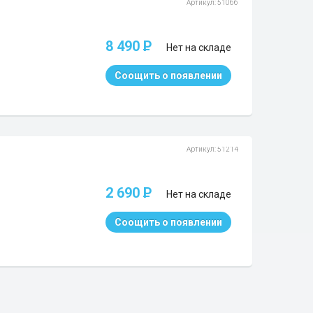
Артикул: 51066
8 490
P
Нет на складе
Соощить о появлении
Артикул: 51214
2 690
P
Нет на складе
Соощить о появлении