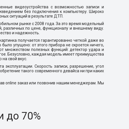
менные видеоустройства с возможностью записи и
оизведением без подключения к компьютеру. Широко
рных ситуаций в результате ДТП.
бильном рынке с 2008 года. За это время модельный
, различных по цене, функционалу и внешнему виду.
чество и надежность.
картинка получается гарантированно четкой даже во
 было упущено: от этого прибора не скроется ничего,
ют множеством полезных функций: детектор удара и
гое. Безусловно, каждая модель имеет преимущества
на свой вкус.
а эксплуатации. Скорость записи, разрешение, угол
иобретение такого современного девайса ни при каких
ав online заказ или позвонив нашим менеджерам. Мы
и до 70%