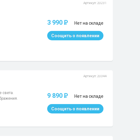
Артикул: 20231
3 990
P
Нет на складе
Соощить о появлении
Артикул: 20344
 света.
9 890
P
Нет на складе
ображения.
Соощить о появлении